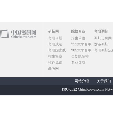
研招网
院校专业
考研调剂
考研真题
招生单位
调剂信息网
考研成绩
211大学名单
发布调剂
考研国家线
985大学名单
考研调剂流
招生简章
自划线院校
推荐免试
专业导航
高考网
网站介绍
关于我们
1998-2022 ChinaKaoyan.com Netw