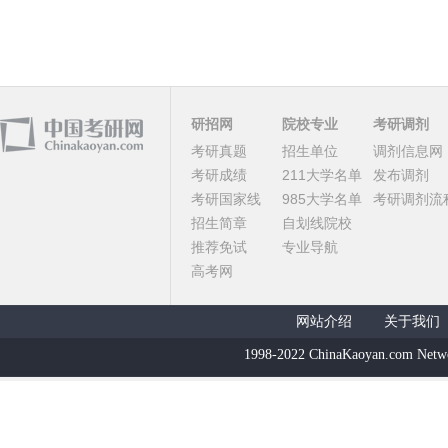
研招网
院校专业
考研调剂
考研真题
招生单位
调剂信息网
考研成绩
211大学名单
发布调剂
考研国家线
985大学名单
考研调剂流
招生简章
自划线院校
推荐免试
专业导航
高考网
网站介绍
关于我们
1998-2022 ChinaKaoyan.com Netw