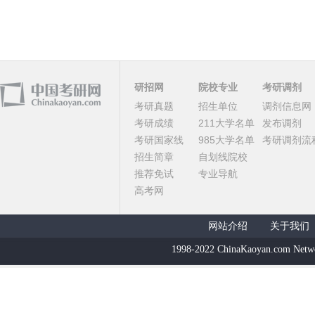
研招网
院校专业
考研调剂
考研真题
招生单位
调剂信息网
考研成绩
211大学名单
发布调剂
考研国家线
985大学名单
考研调剂流
招生简章
自划线院校
推荐免试
专业导航
高考网
网站介绍
关于我们
1998-2022 ChinaKaoyan.com Netw