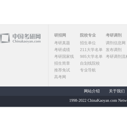
研招网
院校专业
考研调剂
考研真题
招生单位
调剂信息网
考研成绩
211大学名单
发布调剂
考研国家线
985大学名单
考研调剂流
招生简章
自划线院校
推荐免试
专业导航
高考网
网站介绍
关于我们
1998-2022 ChinaKaoyan.com Netw