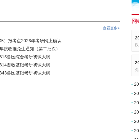
网
查看更多>
2
5）报考点2026年考研网上确认..
政
6年接收推免生通知（第二批次）
院815兽医综合考研初试大纲
2
院814畜牧基础考研初试大纲
免
院343兽医基础考研初试大纲
2
2
2
2
2
2