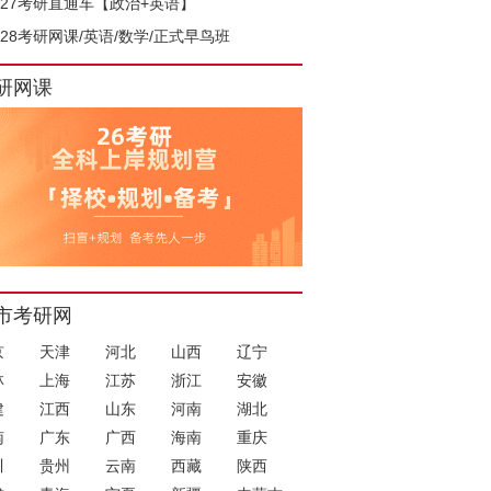
027考研直通车【政治+英语】
028考研网课/英语/数学/正式早鸟班
研网课
市考研网
京
天津
河北
山西
辽宁
林
上海
江苏
浙江
安徽
建
江西
山东
河南
湖北
南
广东
广西
海南
重庆
川
贵州
云南
西藏
陕西