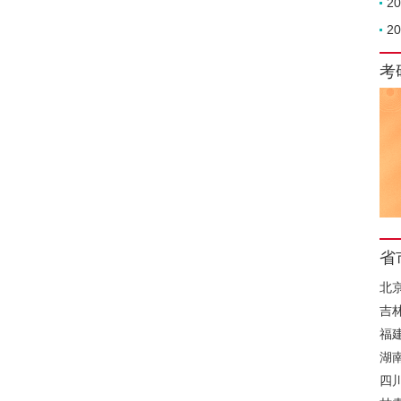
2
2
考
省
北
吉
福
湖
四