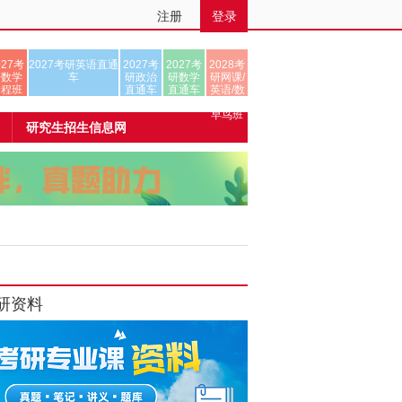
注册
登录
027考
2027考研英语直通
2027考
2027考
2028考
研数学
车
研政治
研数学
研网课/
全程班
直通车
直通车
英语/数
学/正式
早鸟班
研究生招生信息网
研资料