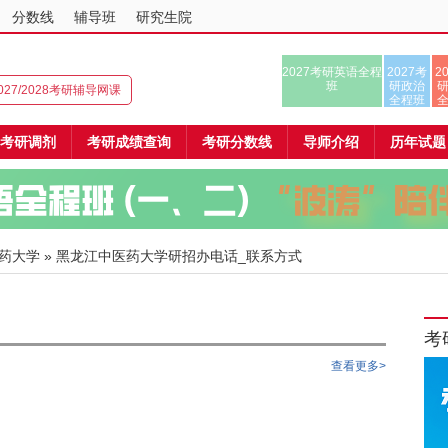
分数线
辅导班
研究生院
2027考研英语全程
2027考
2
班
研政治
027/2028考研辅导网课
全程班
考研调剂
考研成绩查询
考研分数线
导师介绍
历年试题
药大学
» 黑龙江中医药大学研招办电话_联系方式
考
查看更多>