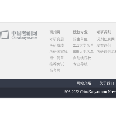
研招网
院校专业
考研调剂
考研真题
招生单位
调剂信息网
考研成绩
211大学名单
发布调剂
考研国家线
985大学名单
考研调剂流
招生简章
自划线院校
推荐免试
专业导航
高考网
网站介绍
关于我们
1998-2022 ChinaKaoyan.com Netw