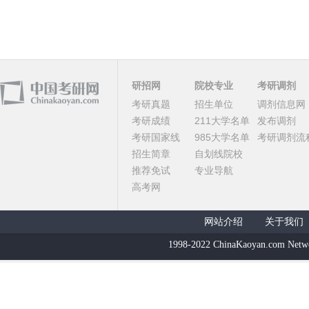
研招网
院校专业
考研调剂
考研真题
招生单位
调剂信息网
考研成绩
211大学名单
发布调剂
考研国家线
985大学名单
考研调剂流
招生简章
自划线院校
推荐免试
专业导航
高考网
网站介绍
关于我们
1998-2022 ChinaKaoyan.com Netw