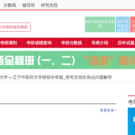
分数线
辅导班
研究生院
2027考研英语全程
2027考
2
班
研政治
/2028考研辅导网课
全程班
考研调剂
考研成绩查询
考研分数线
导师介绍
历年试题
大学
» 辽宁中医药大学研招办答疑_研究生招生热点问题解答
考
查看更多>