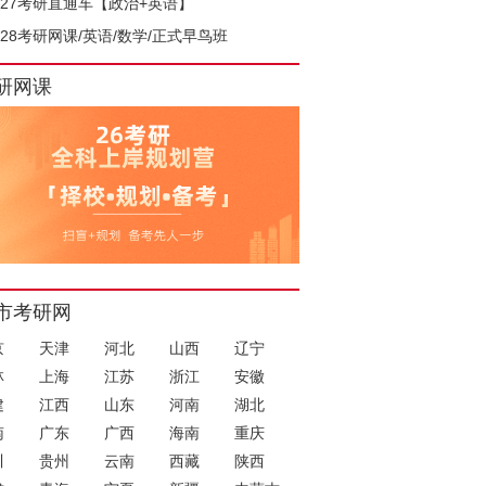
027考研直通车【政治+英语】
028考研网课/英语/数学/正式早鸟班
研网课
市考研网
京
天津
河北
山西
辽宁
林
上海
江苏
浙江
安徽
建
江西
山东
河南
湖北
南
广东
广西
海南
重庆
川
贵州
云南
西藏
陕西