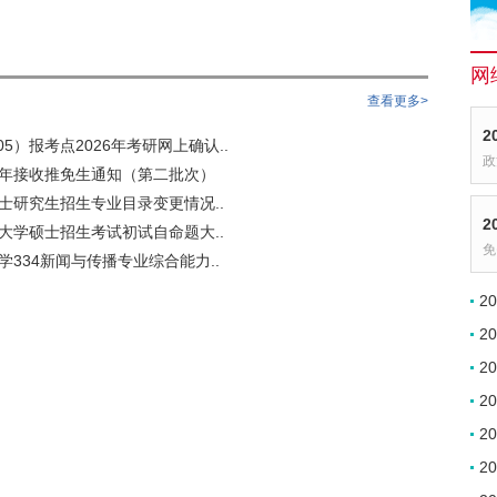
网
查看更多>
2
5）报考点2026年考研网上确认..
政
6年接收推免生通知（第二批次）
硕士研究生招生专业目录变更情况..
2
语大学硕士招生考试初试自命题大..
免
学334新闻与传播专业综合能力..
2
2
2
2
2
2