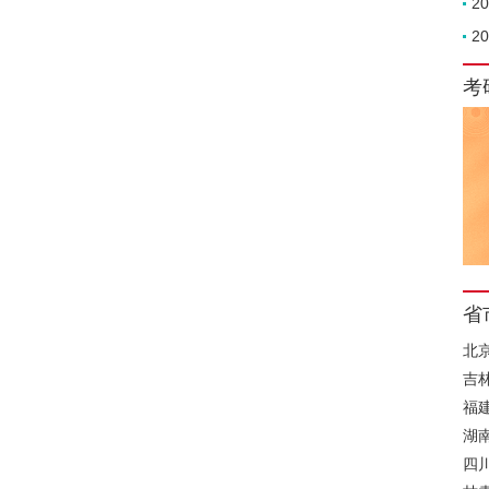
2
2
考
省
北
吉
福
湖
四