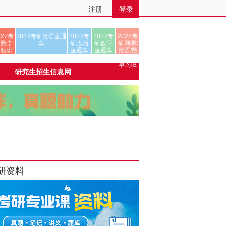
注册
登录
027考
2027考研英语直通
2027考
2027考
2028考
研数学
车
研政治
研数学
研网课/
全程班
直通车
直通车
英语/数
学/正式
早鸟班
研究生招生信息网
研资料