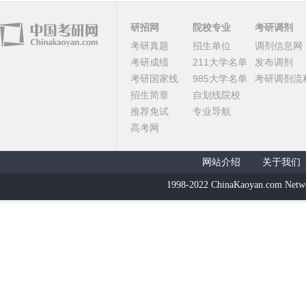
研招网
院校专业
考研调剂
考研真题
招生单位
调剂信息网
考研成绩
211大学名单
发布调剂
考研国家线
985大学名单
考研调剂流
招生简章
自划线院校
推荐免试
专业导航
高考网
网站介绍
关于我们
1998-2022 ChinaKaoyan.com Netw