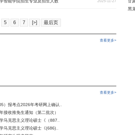
大学智能学院招生专业及招生人数
甘
2025-11-27
黑
5
6
7
[>]
最后页
查看更多>
查看更多>
5）报考点2026年考研网上确认..
6年接收推免生通知（第二批次）
学马克思主义理论硕士《（887..
学马克思主义理论硕士《(686)..