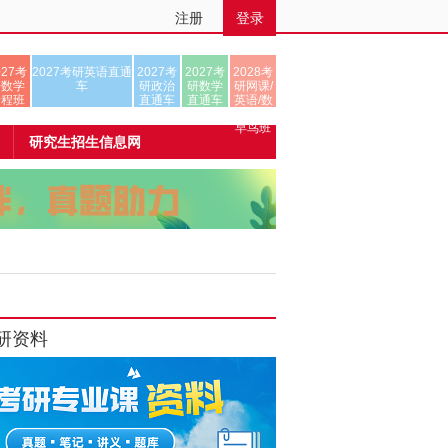
注册
登录
027考
2027考研英语直通
2027考
2027考
2028考
研数学
车
研政治
研数学
研网课/
全程班
直通车
直通车
英语/数
学/正式
早鸟班
研究生招生信息网
研资料