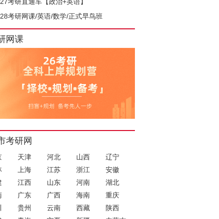
027考研直通车【政治+英语】
028考研网课/英语/数学/正式早鸟班
研网课
市考研网
京
天津
河北
山西
辽宁
林
上海
江苏
浙江
安徽
建
江西
山东
河南
湖北
南
广东
广西
海南
重庆
川
贵州
云南
西藏
陕西