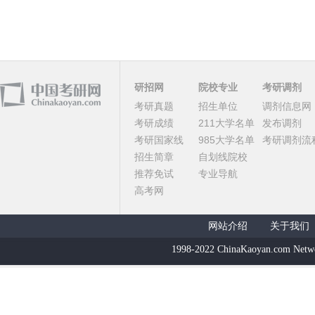
研招网
院校专业
考研调剂
考研真题
招生单位
调剂信息网
考研成绩
211大学名单
发布调剂
考研国家线
985大学名单
考研调剂流
招生简章
自划线院校
推荐免试
专业导航
高考网
网站介绍
关于我们
1998-2022 ChinaKaoyan.com Netw