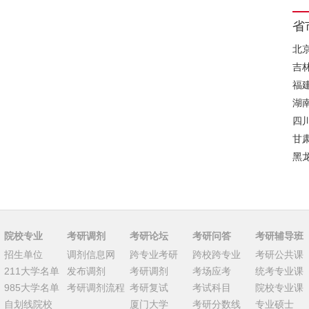
省
北
吉
福
湖
四
甘
黑
院校专业
考研调剂
考研论坛
考研问答
考研辅导班
招生单位
调剂信息网
跨专业考研
跨校跨专业
考研公共课
211大学名单
发布调剂
考研调剂
考场应考
统考专业课
985大学名单
考研调剂流程
考研复试
考试科目
院校专业课
自划线院校
厦门大学
考研分数线
专业硕士