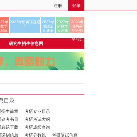
注册
登录
027考
2027考研英语直通
2027考
2027考
2028考
研数学
车
研政治
研数学
研网课/
全程班
直通车
直通车
英语/数
学/正式
早鸟班
研究生招生信息网
息目录
研招生简章
考研专业目录
研参考书目
考研考试大纲
研真题下载
考研成绩查询
研调剂信息
考研分数线
考研复试信息