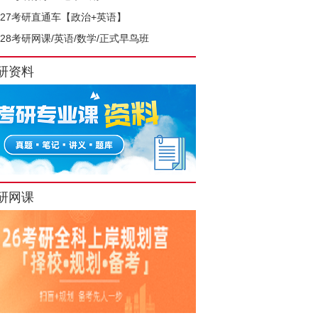
027考研直通车【政治+英语】
028考研网课/英语/数学/正式早鸟班
研资料
研网课