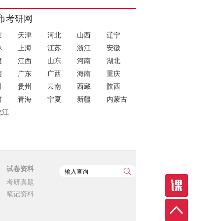
市考研网
京
天津
河北
山西
辽宁
林
上海
江苏
浙江
安徽
建
江西
山东
河南
湖北
南
广东
广西
海南
重庆
川
贵州
云南
西藏
陕西
肃
青海
宁夏
新疆
内蒙古
龙江
试卷资料
考研真题
笔记资料