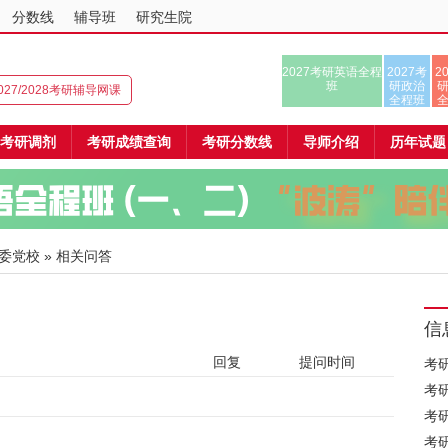
分数线
辅导班
研究生院
2027考研英语全程
2027考
2
班
研政治
027/2028考研辅导网课
全程班
考研调剂
考研成绩查询
考研分数线
导师介绍
历年试题
委党校
» 相关问答
信
回复
提问时间
考
考
考
考