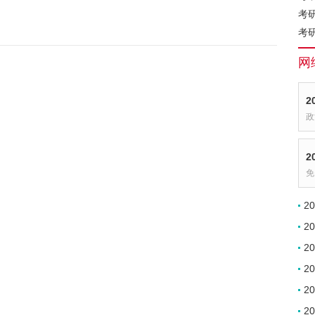
考
考
网
2
政
2
免
2
2
2
2
2
2