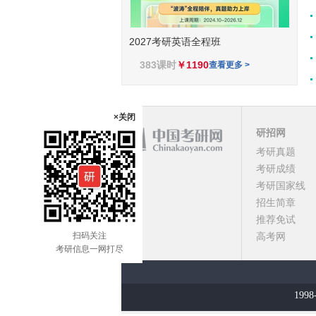
2027考研英语全程班
383课时
￥1190
查看更多 >
×关闭
研招网
考研真题
课程
考研成绩
考研国家线
顶部
招生简章
推荐免试
扫码关注
高考网
考研信息一网打尽
1998