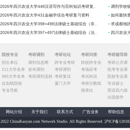
2026年四川农业大学448汉语写作与百科知识考研复..
调剂学校
2026年四川农业大学431金融学综合考研复习资料
如何最快查
2026年四川农业大学398+498法律硕士基础综合（非..
求成都地
2026年四川农业大学397+497法律硕士基础综合（法..
四川农业
院校专业
考研调剂
考研论坛
考研问答
考研辅导班
招生单位
调剂信息网
跨专业考研
跨校跨专业
考研公共课
211大学名单
发布调剂
考研调剂
考场应考
统考专业课
985大学名单
考研调剂流程
考研复试
考试科目
院校专业课
自划线院校
厦门大学
考研分数线
专业硕士
专业导航
报录比
英语四六级
出国留学
网站介绍
关于我们
联系方式
广告业务
帮助信息
-2022 ChinaKaoyan.com Network Studio. All Rights Reserved. 沪ICP备1201