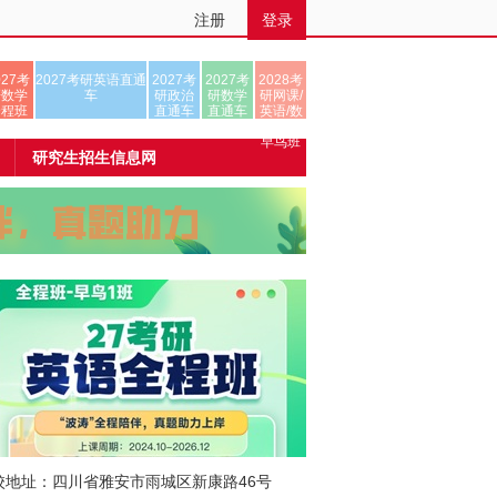
注册
登录
027考
2027考研英语直通
2027考
2027考
2028考
研数学
车
研政治
研数学
研网课/
全程班
直通车
直通车
英语/数
学/正式
早鸟班
研究生招生信息网
校地址：四川省雅安市雨城区新康路46号