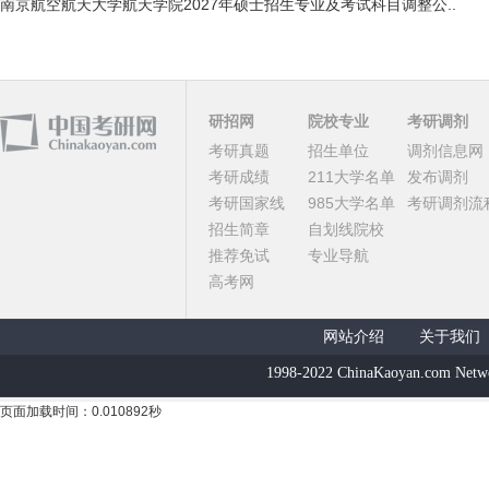
南京航空航天大学航天学院2027年硕士招生专业及考试科目调整公..
研招网
院校专业
考研调剂
考研真题
招生单位
调剂信息网
考研成绩
211大学名单
发布调剂
考研国家线
985大学名单
考研调剂流
招生简章
自划线院校
推荐免试
专业导航
高考网
网站介绍
关于我们
1998-2022 ChinaKaoyan.com Netw
页面加载时间：0.010892秒