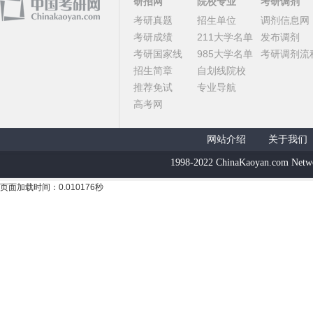
研招网
院校专业
考研调剂
考研真题
招生单位
调剂信息网
考研成绩
211大学名单
发布调剂
考研国家线
985大学名单
考研调剂流
招生简章
自划线院校
推荐免试
专业导航
高考网
网站介绍
关于我们
1998-2022 ChinaKaoyan.com Netw
页面加载时间：0.010176秒