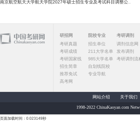
南京航空航天大学航天学院2027年硕士招生专业及考试科目调整公..
研招网
院校专业
考研调剂
考研真题
招生单位
调剂信息网
考研成绩
211大学名单
发布调剂
考研国家线
985大学名单
考研调剂流
招生简章
自划线院校
推荐免试
专业导航
高考网
网站介绍
关于我们
1998-2022 ChinaKaoyan.com Netw
页面加载时间：0.023149秒