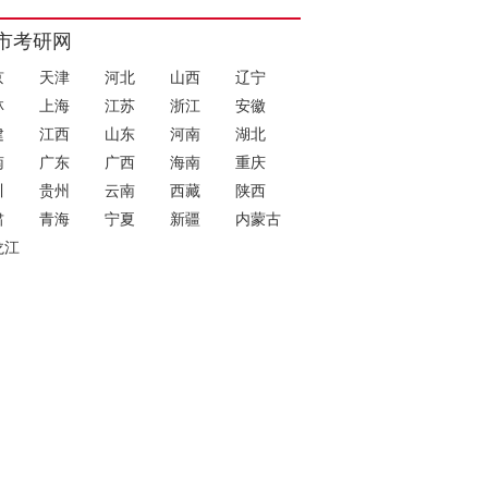
市考研网
京
天津
河北
山西
辽宁
林
上海
江苏
浙江
安徽
建
江西
山东
河南
湖北
南
广东
广西
海南
重庆
川
贵州
云南
西藏
陕西
肃
青海
宁夏
新疆
内蒙古
龙江