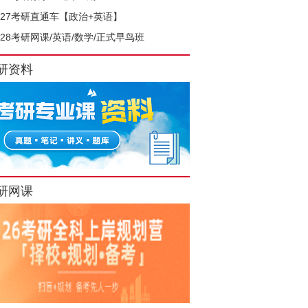
027考研直通车【政治+英语】
028考研网课/英语/数学/正式早鸟班
研资料
研网课