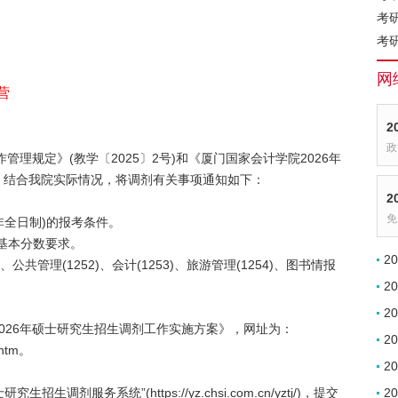
考
考
网
营
2
政
管理规定》(教学〔2025〕2号)和《厦门国家会计学院2026年
，结合我院实际情况，将调剂有关事项通知如下：
2
免
非全日制)的报考条件。
试基本分数要求。
2
公共管理(1252)、会计(1253)、旅游管理(1254)、图书情报
2
2
026年硕士研究生招生调剂工作实施方案》，网址为：
2
8.htm。
2
剂服务系统”(https://yz.chsi.com.cn/yztj/)，提交
2