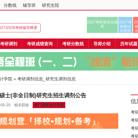
分数线
辅导班
研究生院
2027考研英语全程
2027考
2
班
研政治
027/2028考研辅导网课
全程班
考研调剂
考研成绩查询
考研分数线
导师介绍
历年试题
计学院
» 考研调剂信息_研究生调剂信息
业硕士(非全日制)研究生招生调剂公告
信
05-20 相关院校：
厦门国家会计学院
考
考
考
考