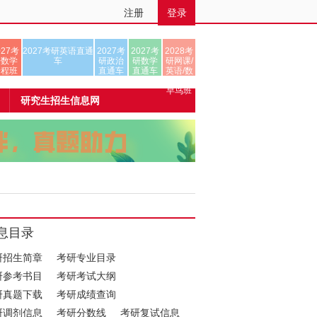
注册
登录
027考
2027考研英语直通
2027考
2027考
2028考
研数学
车
研政治
研数学
研网课/
全程班
直通车
直通车
英语/数
学/正式
早鸟班
研究生招生信息网
息目录
研招生简章
考研专业目录
研参考书目
考研考试大纲
研真题下载
考研成绩查询
研调剂信息
考研分数线
考研复试信息