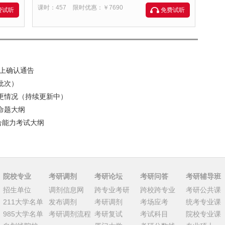
课时：457
限时优惠：￥7690
费试听
免费试听
网上确认通告
批次）
变更情况（持续更新中）
命题大纲
综合能力考试大纲
院校专业
考研调剂
考研论坛
考研问答
考研辅导班
招生单位
调剂信息网
跨专业考研
跨校跨专业
考研公共课
211大学名单
发布调剂
考研调剂
考场应考
统考专业课
985大学名单
考研调剂流程
考研复试
考试科目
院校专业课