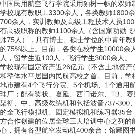
中国民用航空飞行学院采用独树一帜的双师
学校现有教职工3300余人，各类教师180
700余人，实训教师及高级工程技术人员10
有高级职称的教师1100余人（含国家功勋飞
师75人），具有博士、硕士学位的中青年教
的75%以上。目前，各类在校学生10000余
人，留学生近100人，飞行学生3000余人。
学校现有固定资产近26亿元（不含土地资产
和整体水平居国内民航高校之首。目前，学
地市建有4个飞行分院、5个机场、1个通用
理厂；配有奖状、夏延、西门诺尔、TB、赛斯纳
架初、中、高级教练机和包括波音737-300、
的全飞行模拟机、固定模拟机和练习器35台
方合作创建的位居全球三大培训中心之列的
心，拥有各型航空发动机400余台；馆藏图