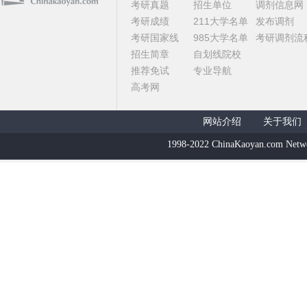
考研真题
招生单位
调剂信息网
考研成绩
211大学名单
发布调剂
考研国家线
985大学名单
考研调剂流
招生简章
自划线院校
推荐免试
专业导航
高考网
网站介绍
关于我们
1998-2022 ChinaKaoyan.com Netw