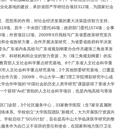
产业化基地的建设，承担省部产学研结合项目312项，为国家社会
团、思想库的作用，对社会经济发展的重大决策提供智力支持。
2619项。其中：中央部门委托46项；政府部门委托1574项；企事
0项；外资项目12项。2009年9月我校与广东省委政策研究室共
校和全省政研力量，合作开展决策研究，为省委省政府科学决策
校牵头广东省内各高校与广东省规划纲要办合作共建珠三角改革发
大学、科研机构和企业的智力资源，为《珠三角规划纲要》的实
教育部人文社会科学重点研究基地、8个广东省人文社会科学重
州市人文社会科学重点研究基地，2个其他部委研究基地，已覆盖
合作方面，2009年，中山大学—澳门理工学院博彩研究中心成
学合作申报的“中国社会的历史人类学研究”课题获得了香港大学
第一个获得“AoE”资助的人文社会科学项目，也是内地高校与香港
校区门诊部，3个社区服务中心，33家教学医院（含7家非直属附
络体系。学校创立“大学医院团队”新模式，大力开展医疗资源共
。学校启动了“5010计划”，旨在提高中山大学临床医学研究的整
生服务作为自己义不容辞的责任和使命，在国家和地方医疗卫生