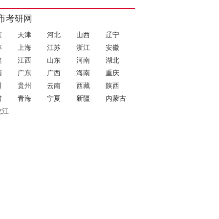
市考研网
京
天津
河北
山西
辽宁
林
上海
江苏
浙江
安徽
建
江西
山东
河南
湖北
南
广东
广西
海南
重庆
川
贵州
云南
西藏
陕西
肃
青海
宁夏
新疆
内蒙古
龙江