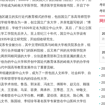
考
医学校成为岭南大学医学院。博济医学堂和格致书院，开启了中
考
州地区建立的实行近代教育模式的学校，包括国立广东高等师范学
网
门学校等整合为一体，创立国立广东大学，并亲笔题写校训：“博
逝世后，学校于1926年定名为国立中山大学。其后，广东公立医
大学工学院先后并入。至上世纪三十年代，国立中山大学设有
2
1935年设立研究院，开始招收研究生。
政
个院系专业被分出，其中文理科院系与岭南大学相关院系合并，组
，另行合并组建专门的医科院校，后又将广州的光华医学院并
2
这两所同根同源的大学，分别是教育部和卫生部直属的重点大
免
手创办的中山大学和开创中国近代教育体系的岭南大学的办学传
当代中国高等教育发展作出了重要贡献。
2
学合并组建的新中山大学，成为了一所包括人文科学、社会科学、自
2
济学和管理学等在内的综合性大学。
2
源及学术传统。鲁迅、郭沫若、冯友兰、傅斯年、赵元任、顾颉
2
立夫、王亚南、马采、容庚、商承祚、王季思、王力、钟敬文、
学者都曾在中山大学任教。柯麟、梁伯强、谢志光、陈心陶、陈
2
毛文书、陈国祯、李绍珍等著名医学专家曾在中山医科大学任
2