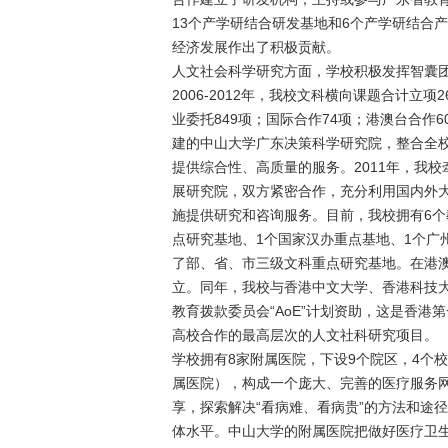
13个产学研结合研发基地和6个产学研结合
经济发展作出了积极贡献。
人文社会科学研究方面，学校积极发挥智囊
2006-2012年，我校文科横向课题合计立项
业委托849项；国际合作74项；港澳台合作6
建的中山大学广东决策科学研究院，整合全
提供综合性、高质量的服务。2011年，我
展研究院，双方紧密合作，充分利用国内外
施提供研究和咨询服务。目前，我校拥有6个
点研究基地、1个国家汉办重点基地、1个广
了部、省、市三级文科重点研究基地。在港澳
立。同年，我校与香港中文大学、香港科技大
教育拨款委员会“AoE”计划资助，这是香港
高校合作的最高层次的人文社科研究项目。
学校拥有8家附属医院，下设9个院区，4个
属医院），构成一个庞大、完善的医疗服务网
享，探索解决“看病难、看病贵”的方法和途径
体水平。中山大学的附属医院把做好医疗卫