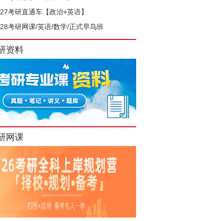
027考研直通车【政治+英语】
028考研网课/英语/数学/正式早鸟班
研资料
研网课