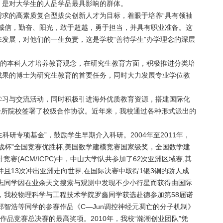
，是对大学生的人品学品最具影响的群体。
需求的高素质复合型拔尖创新人才为目标，着眼于培养“具有领袖
、诚信，勤奋、阳光，敢于超越，勇于担当，并具有职业准备。这
发展，对他们的一生负责，这是学校“善待学生”办学理念的深层
”的本科人才培养教育观念，在研究生教育方面，积极推进分类培
成果的博士为研究生教育的首要任务，同时大力发展专业学位教
学习与交流活动，同时积极引进海外优质教育资源，搭建国际化
0余所院校签署了校级合作协议。近年来，我校通过各种形式派出的
科研专项基金”，鼓励学生早期介入科研。2004年至2011年，
战杯”全国竞赛优胜杯,美国数学建模竞赛国家级奖，全国数学建
赛(ACM/ICPC)中，中山大学队共参加了62次亚洲区域赛,其
并且13次冲出亚洲走向世界,在国际决赛中取得1银3铜的骄人成
泉志同学因在业余天文搜索与观测中发现不少小行星而获得由国际
年，我校物理科学与工程技术学院罗鑫同学获选赴德参加第58届诺
郑智浩等同学的参赛作品《C—Jun调控神经元凋亡的分子机制》
作品竞赛总决赛的最高奖项。2010年，我校“瀚潮创业团队”凭