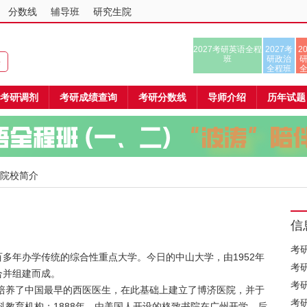
分数线
辅导班
研究生院
2027考研英语全程
2027考
2
班
研政治
课
全程班
考研调剂
考研成绩查询
考研分数线
导师介绍
历年试题
 院校简介
信
考
多年办学传统的综合性重点大学。今日的中山大学，由1952年
考
合并组建而成。
考
，培养了中国最早的西医医生，在此基础上建立了博济医院，并于
考
科教育机构；1888年，由美国人开设的格致书院在广州开学，后