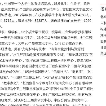
地，中国第一个大学生体育训练基地，以及化学、生物学、物理
省
、信息技术等8个国家级实验教学示范中心，首批国家大学生文化
基地。2012学年初，在校各类学生中有博士研究生4783人，
北
生3712人，普通本科生32387人，来自港澳台的在校学生1090
吉
人。
福
授权一级学科，52个硕士学位授权一级学科，专业学位授权领域
湖
个一级学科国家重点学科、23个二级学科国家重点学科、6个二级
四
省重点学科，其中20个攀峰重点学科、17个优势重点学科。
甘
研基地。拥有“光电材料与技术”、“有害生物控制与资源利
黑
点实验室，“水生经济动物繁殖营养和病害控制”、“植物基因工程”等
家工程研究中心，“数字家庭”国家工程技术研究中心，以及“国家
家级科研机构；拥有国家地方联合工程实验室5个；拥有“聚合物
机与合成化学”、“智能传感器网络”、“信息技术”、“眼科学”、“肿
研究”、“干细胞与组织工程”、“水产品安全”等10个教育部重点实
、“数字家庭”、“基因疫苗”4个教育部工程研究中心；拥有眼科学
验室等3个卫生部重点实验室以及“医药生物”等1个卫生部工程技
广东省工程技术研究开发中心，8个广东省工程实验室。拥有马克
知研究所、港澳珠江三角洲研究中心、中国公共管理研究中心、
究中心等6个教育部人文社会科学重点研究基地、8个广东省人