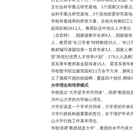
文社会科学重点研究基地、1个国家汉办重点
会科学重点研究基地，2个其他部委研究基
学校有着雄厚的师资力量。全校共有教职工136
副高职称2611人。教师队伍中杰出人才辈
（含双聘），国家级教学名师9人，国家级有
人，教育部“长江学者”特聘教授26人，“长
教材编写课题组第一首席专家3人，国家人事部
部“跨世纪优秀人才培养计划”，179人入选
英东青年教师基金获得者15人、霍英东青年
学校图书馆总建筑面积11万余平方米，拥有正式
立了规模可观的校园网，覆盖四个校区,网络信
办学理念和培养模式
学校提出“大学是学术共同体”，强调“教授就
为中山大学的办学核心理念。
大学应该是一个学术共同体，大学里的学者
大学行政机构最重要的责任，在于维护学术共
山大学行政工作基本理念。
学校强调“教授就是大学”，教授的水平代表