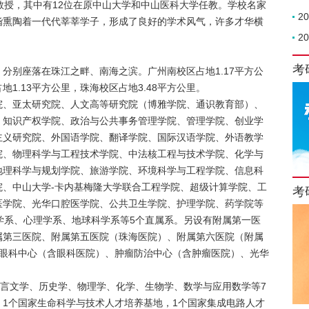
教授，其中有12位在原中山大学和中山医科大学任教。学校名家
2
诣熏陶着一代代莘莘学子，形成了良好的学术风气，许多才华横
2
考
，分别座落在珠江之畔、南海之滨。广州南校区占地1.17平方公
地1.13平方公里，珠海校区占地3.48平方公里。
院、亚太研究院、人文高等研究院（博雅学院、通识教育部）、
、知识产权学院、政治与公共事务管理学院、管理学院、创业学
主义研究院、外国语学院、翻译学院、国际汉语学院、外语教学
院、物理科学与工程技术学院、中法核工程与技术学院、化学与
地理科学与规划学院、旅游学院、环境科学与工程学院、信息科
院、中山大学-卡内基梅隆大学联合工程学院、超级计算学院、工
考
医学院、光华口腔医学院、公共卫生学院、护理学院、药学院等
学系、心理学系、地球科学系等5个直属系。另设有附属第一医
属第三医院、附属第五医院（珠海医院）、附属第六医院（附属
山眼科中心（含眼科医院）、肿瘤防治中心（含肿瘤医院）、光华
语言文学、历史学、物理学、化学、生物学、数学与应用数学等7
1个国家生命科学与技术人才培养基地，1个国家集成电路人才