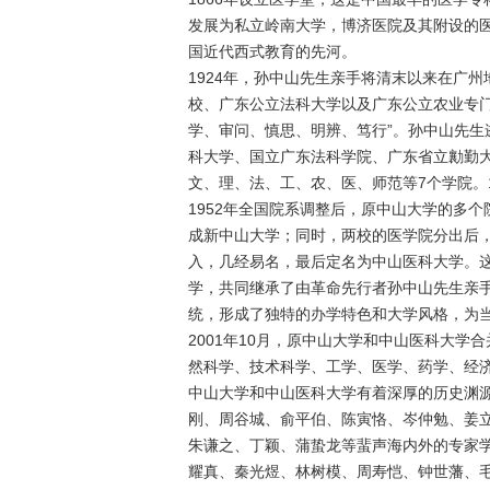
发展为私立岭南大学，博济医院及其附设的
国近代西式教育的先河。
1924年，孙中山先生亲手将清末以来在广
校、广东公立法科大学以及广东公立农业专
学、审问、慎思、明辨、笃行”。孙中山先生
科大学、国立广东法科学院、广东省立勷勤
文、理、法、工、农、医、师范等7个学院。
1952年全国院系调整后，原中山大学的多
成新中山大学；同时，两校的医学院分出后
入，几经易名，最后定名为中山医科大学。
学，共同继承了由革命先行者孙中山先生亲
统，形成了独特的办学特色和大学风格，为
2001年10月，原中山大学和中山医科大
然科学、技术科学、工学、医学、药学、经
中山大学和中山医科大学有着深厚的历史渊
刚、周谷城、俞平伯、陈寅恪、岑仲勉、姜
朱谦之、丁颖、蒲蛰龙等蜚声海内外的专家
耀真、秦光煜、林树模、周寿恺、钟世藩、