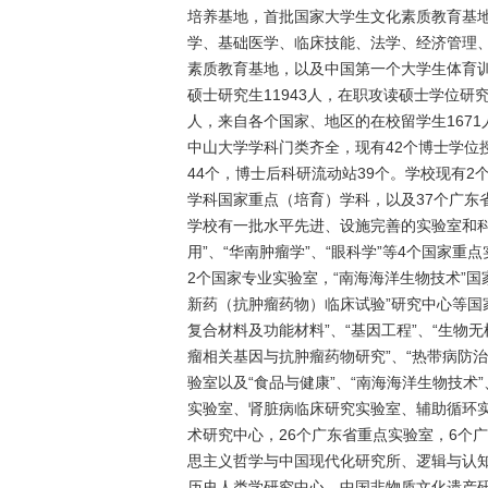
培养基地，首批国家大学生文化素质教育基
学、基础医学、临床技能、法学、经济管理
素质教育基地，以及中国第一个大学生体育训练
硕士研究生11943人，在职攻读硕士学位研究
人，来自各个国家、地区的在校留学生1671
中山大学学科门类齐全，现有42个博士学位
44个，博士后科研流动站39个。学校现有2
学科国家重点（培育）学科，以及37个广东
学校有一批水平先进、设施完善的实验室和科
用”、“华南肿瘤学”、“眼科学”等4个国家重
2个国家专业实验室，“南海海洋生物技术”国
新药（抗肿瘤药物）临床试验”研究中心等国
复合材料及功能材料”、“基因工程”、“生物无
瘤相关基因与抗肿瘤药物研究”、“热带病防治
验室以及“食品与健康”、“南海海洋生物技术”
实验室、肾脏病临床研究实验室、辅助循环实
术研究中心，26个广东省重点实验室，6个
思主义哲学与中国现代化研究所、逻辑与认
历史人类学研究中心、中国非物质文化遗产研