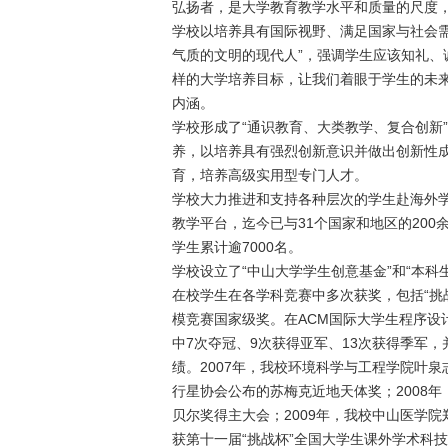
弘扬者，是大学教育教学水平和质量的尺度
学校以培养具有国际视野、满足国家与社会
气质的文明的现代人”，强调学生应该知礼
样的大学培养目标，让我们着眼于学生的未来
内涵。
学校形成了“通识教育、大类教学、复合创新
养，以培养具有强烈创新意识并做出创新性
育，培养高级实用型专门人才。
学校大力推进和支持各种层次的学生赴海外
教学平台，迄今已与31个国家和地区的20
学生累计逾7000名。
学校设立了“中山大学学生创意基金”和“本科生
在校学生在各学科竞赛中多次获奖，包括“挑
模竞赛国家级奖。在ACM国际大学生程序设计竞
中7次夺冠、9次获得亚军、13次获得季军，
绩。2007年，我校环境科学与工程学院叶
行星协会公布的苏梅克近地天体奖；2008
贝尔奖得主大会；2009年，我校中山医学院
获第十一届“挑战杯”全国大学生课外学术科技