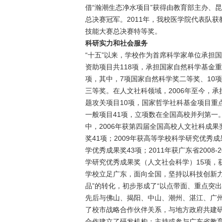
借“瀚潮生态净水项目”获得由教育部主办、
总决赛冠军。2011年，我校医学院代表队
技能大赛总决赛特等奖。
科研实力和社会服务
“十五”以来，学校作为首席科学家单位承担国
资助项目共118项，承担国家自然科学基金重
项，其中，7项国家自然科学奖二等奖、10
三等奖。在人文社科领域，2006年至今，
题攻关项目10项，国家哲学社科基金项目重点
一般项目41项，立项数在全国高校并列第一。
中，2006年获第四届全国高校人文社科成果奖1
奖41项；2009年获高等学校科学研究优秀成
学优秀成果奖43项；2011年获广东省2008
学研究优秀成果奖（人文社会科学）15项，获广
学校立足广东，面向全国，坚持以科技创新力
品”的转化，初步形成了“以点带面、重点突出
先后与佛山、揭阳、中山、潮州、湛江、广州
了校市战略合作伙伴关系，与地方政府共建研究
合作建立了研发机构；主持或参与广东省教育