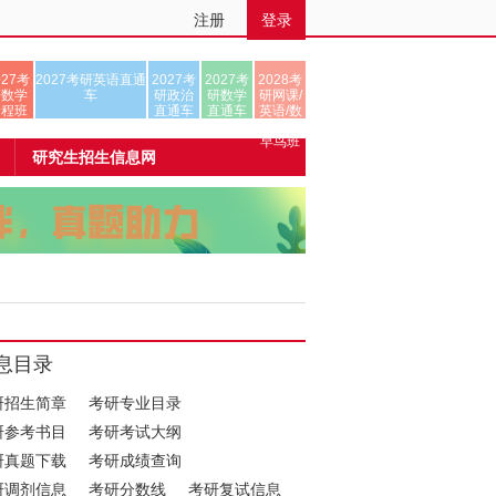
注册
登录
027考
2027考研英语直通
2027考
2027考
2028考
研数学
车
研政治
研数学
研网课/
全程班
直通车
直通车
英语/数
学/正式
早鸟班
研究生招生信息网
息目录
研招生简章
考研专业目录
研参考书目
考研考试大纲
研真题下载
考研成绩查询
研调剂信息
考研分数线
考研复试信息