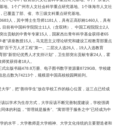
基地、1个广州市人文社会科学重点研究基地、1个珠海市人文社
地，已覆盖了部、省、市三级文科重点研究基地。
83人，其中博士生导师1181人，具有正高职称1460人，具有
出，目前有中国科学院院士11人（含双聘）、中国工程院院士2人
突出贡献的中青年专家15人，国家杰出青年科学基金获得者65
江学者”讲座教授15人，马克思主义理论研究和建设工程教育部重点
“百千万人才工程”第一、二层次人选26人，19人入选教育
教育部“新世纪优秀人才支持计划”，卫生部突出贡献专家24人，霍
教师奖获得者18人。
出版书籍478.8万册、电子图书数字资源量8729GB。学校建
息点数为74213个，规模居中国高校校园网前列。
是大学”，把“善待学生”放在学校工作的核心位置，这三点已经成
应该以学术为生存方式，大学应该不断完善制度建设，学校强调
同体的利益，“管理就是服务”、“寓管理于服务之中”已经成为中
大学的水平，大学教师是大学精神、大学文化传统的主要塑造者和