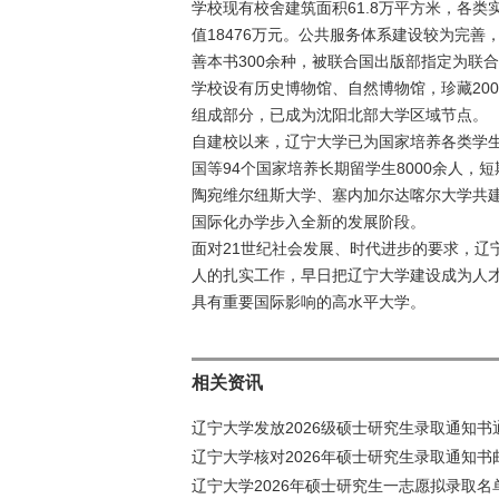
学校现有校舍建筑面积61.8万平方米，各类
值18476万元。公共服务体系建设较为完善
善本书300余种，被联合国出版部指定为联
学校设有历史博物馆、自然博物馆，珍藏200
组成部分，已成为沈阳北部大学区域节点。
自建校以来，辽宁大学已为国家培养各类学生
国等94个国家培养长期留学生8000余人，
陶宛维尔纽斯大学、塞内加尔达喀尔大学共
国际化办学步入全新的发展阶段。
面对21世纪社会发展、时代进步的要求，辽
人的扎实工作，早日把辽宁大学建设成为人
具有重要国际影响的高水平大学。
相关资讯
辽宁大学发放2026级硕士研究生录取通知书
辽宁大学核对2026年硕士研究生录取通知书
辽宁大学2026年硕士研究生一志愿拟录取名