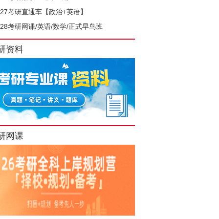
027考研直通车【政治+英语】
028考研网课/英语/数学/正式早鸟班
研资料
研网课