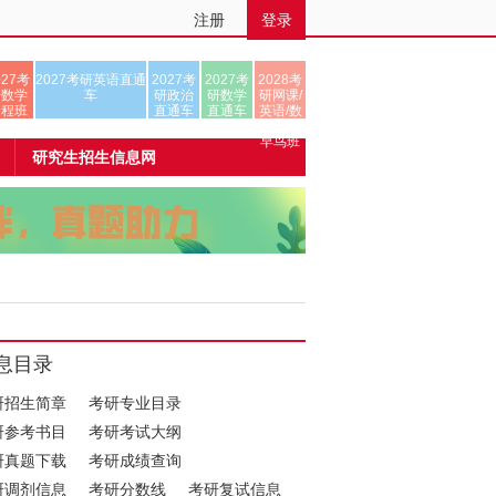
注册
登录
027考
2027考研英语直通
2027考
2027考
2028考
研数学
车
研政治
研数学
研网课/
全程班
直通车
直通车
英语/数
学/正式
早鸟班
研究生招生信息网
息目录
研招生简章
考研专业目录
研参考书目
考研考试大纲
研真题下载
考研成绩查询
研调剂信息
考研分数线
考研复试信息