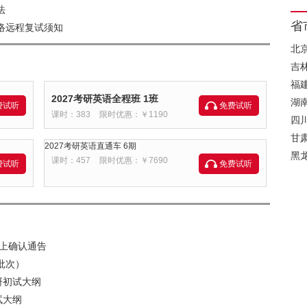
法
省
络远程复试须知
北
吉
福
2027考研英语全程班 1班
湖
费试听
免费试听
课时：383
限时优惠：￥1190
四
甘
2027考研英语直通车 6期
黑
课时：457
限时优惠：￥7690
费试听
免费试听
网上确认通告
批次）
研初试大纲
试大纲