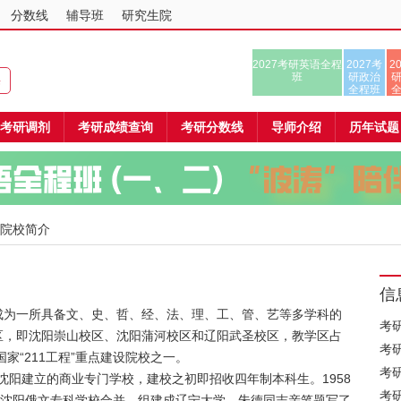
分数线
辅导班
研究生院
2027考研英语全程
2027考
2
班
研政治
课
全程班
考研调剂
考研成绩查询
考研分数线
导师介绍
历年试题
 院校简介
信
成为一所具备文、史、哲、经、法、理、工、管、艺等多学科的
考
区，即沈阳崇山校区、沈阳蒲河校区和辽阳武圣校区，教学区占
考
国家“211工程”重点建设院校之一。
考
在沈阳建立的商业专门学校，建校之初即招收四年制本科生。1958
考
和沈阳俄文专科学校合并，组建成辽宁大学，朱德同志亲笔题写了