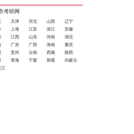
市考研网
京
天津
河北
山西
辽宁
林
上海
江苏
浙江
安徽
建
江西
山东
河南
湖北
南
广东
广西
海南
重庆
川
贵州
云南
西藏
陕西
肃
青海
宁夏
新疆
内蒙古
龙江