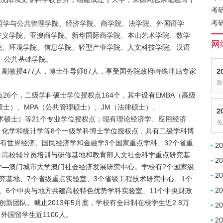
考
考
哲学与公共管理学院、经济学院、商学院、法学院、外国语学
主义学院、亚澳商学院、新华国际商学院、本山艺术学院、数学
网
院、环境学院、信息学院、轻型产业学院、人文科技学院、汉语
、公共基础学院。
人、副教授477人，博士生导师87人，享受国务院政府特殊津贴专家
2
。
政
26个，二级学科硕士学位授权点164个，其中设有EMBA（高级
硕士）、MPA（公共管理硕士）、JM（法律硕士）、
2
艺术硕士）等21个专业学位授权点；现有理论经济学、应用经济
免
、化学和统计学等8个一级学科博士学位授权点，具有二级学科博
设有世界经济、国民经济学和金融学3个国家重点学科、32个省重
2
、高校辅导员培训与研修基地和教育部人文社会科学重点研究基
2
学—澳门城市大学澳门社会经济发展研究中心。学校有2个国家级
2
究基地、7个省级重点实验室、3个省级工程技术研究中心、1个
2
、6个中央与地方共建高校特色优势学科实验室、11个中央财政
新团队。截止2013年5月底，学校有全日制在校学生近2.8万
2
外国留学生近1100人。
2