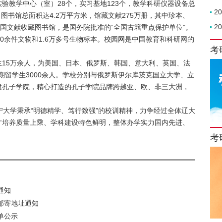
实验教学中心（室）28个，实习基地123个，教学科研仪器设备总
2
，图书馆总面积达4.2万平方米，馆藏文献275万册，其中珍本、
2
合国文献收藏图书馆，是国务院批准的“全国古籍重点保护单位”。
0余件文物和1.6万多号生物标本。校园网是中国教育和科研网的
考
15万余人，为美国、日本、俄罗斯、韩国、意大利、英国、法
短期留学生3000余人。学校分别与俄罗斯伊尔库茨克国立大学、立
建孔子学院，精心打造的孔子学院品牌跨越亚、欧、非三大洲，
宁大学秉承“明德精学、笃行致强”的校训精神，力争经过全体辽大
才培养质量上乘、学科建设特色鲜明，整体办学实力国内先进、
考
通知
邮寄地址通知
单公示