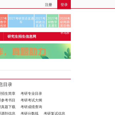
注册
登录
027考
2027考研英语直通
2027考
2027考
2028考
研数学
车
研政治
研数学
研网课/
全程班
直通车
直通车
英语/数
学/正式
早鸟班
研究生招生信息网
息目录
研招生简章
考研专业目录
研参考书目
考研考试大纲
研真题下载
考研成绩查询
研调剂信息
考研分数线
考研复试信息