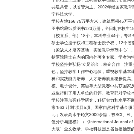
共建共管，以省管为主。2002年经国家教育
宁科技大学。
学校占地166.75万平方米，建筑面积45万
图书馆藏纸质图书123万册，全日制在校生18
（校直系、部）18个，本科专业44个，专科
硕士学位授予权和工程硕士授予权，12个省
（紧缺人才培养基地、实验教学示范中心）、
括两院院士在内的国内外著名专家、学者为
学校坚持并弘扬“立足冶金，校企合作，注重
色，坚持教学工作中心地位，重视教学基本
神和实践能力培养，人才培养质量稳步提高。
模、电子设计、英语等大型竞赛中共获国家及
业生得到了用人单位的好评。教育部对学校
学校注重加强科学研究，科研实力和水平不
家“863 计划”项目5项、国家自然科学基金
元；发表高水平论文3000余篇，被SCI、EI、
值分析与建模》（《International Journal o
大版）全文收录。学校科技园是省首批确定