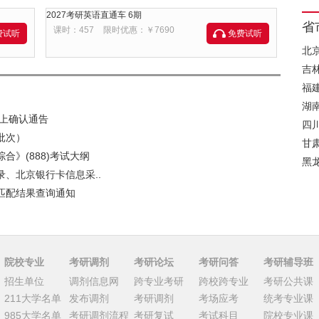
2027考研英语直通车 6期
省
课时：457
限时优惠：￥7690
费试听
免费试听
北
吉
福
湖
网上确认通告
四
批次）
甘
合》(888)考试大纲
黑
录、北京银行卡信息采..
师匹配结果查询通知
院校专业
考研调剂
考研论坛
考研问答
考研辅导班
招生单位
调剂信息网
跨专业考研
跨校跨专业
考研公共课
211大学名单
发布调剂
考研调剂
考场应考
统考专业课
985大学名单
考研调剂流程
考研复试
考试科目
院校专业课