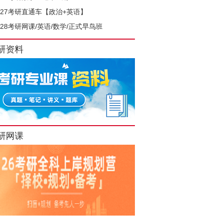
027考研直通车【政治+英语】
028考研网课/英语/数学/正式早鸟班
研资料
研网课