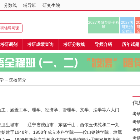
分数线
辅导班
研究生院
2027考研英语全程
2027考
2
班
研政治
8考研辅导网课
全程班
考研调剂
考研成绩查询
考研分数线
导师介绍
历年试题
学
» 院校简介
信
为主，涵盖工学、理学、经济学、管理学、文学、法学等六大门
考
考
家卫生城市——辽宁省鞍山市，东临千山，西依玉佛苑和二一九
考
建于1948年。1958年成立本科学院——鞍山钢铁学院，隶属
考
之一。1998年随着高等教育体制改革学校转为辽宁省与教育部