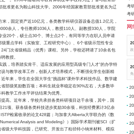
考
部批准更名为鞍山科技大学。2006年经国家教育部批准更名为辽
考
平方米，固定资产近10亿元，各类教学科研仪器设备总值1.2亿元，
网
000余人，专任教师1036人，教授110人、副教授330人，学院
专业20个，硕士点30个、博士点2个，有同等学力在职人员申请
部级重点学科（实验室、工程研究中心）、6个省级示范性专业
2
24门次省级精品（优秀）课程。另外，学校还聘请了10余名包
政
特聘教授。
实践，培养踏实肯干、适应发展的应用型高级专门人才”的办学特
2
建设与教学改革工作，创新人才培养模式，不断强化学生创新精
免
近年来，学生在全国大学生“挑战杯”课外学术科技作品、数学建
省部级奖励数百项；本科生就业率稳定在90%左右，大多数毕
2
本科教学工作水平评估结果为优秀。
2
断提高。近年来，学校共承担各类科研项目达千余项，其中，国
2
项目21项、获各级各类科技进步奖励30余项，科技经费累计3亿余
2
ISTP检索收录的论文428篇；与加拿大Alberta大学联办的《数
f Numerical Analysis and Modeling》）国际学术期刊被SCI（扩
2
的省级大学科技园，已研究、开发出了粒径特小纳米材料、模拟
2