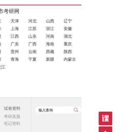
市考研网
京
天津
河北
山西
辽宁
林
上海
江苏
浙江
安徽
建
江西
山东
河南
湖北
南
广东
广西
海南
重庆
川
贵州
云南
西藏
陕西
肃
青海
宁夏
新疆
内蒙古
龙江
试卷资料
考研真题
笔记资料