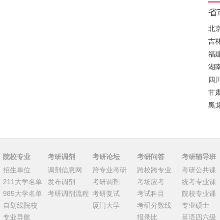
省
北
吉
福
湖
四
甘
黑
院校专业
考研调剂
考研论坛
考研问答
考研辅导班
招生单位
调剂信息网
跨专业考研
跨校跨专业
考研公共课
211大学名单
发布调剂
考研调剂
考场应考
统考专业课
985大学名单
考研调剂流程
考研复试
考试科目
院校专业课
自划线院校
厦门大学
考研分数线
专业硕士
专业导航
报录比
英语四六级