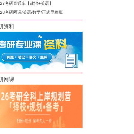
027考研直通车【政治+英语】
028考研网课/英语/数学/正式早鸟班
研资料
研网课