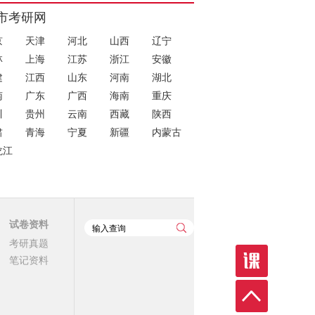
市考研网
京
天津
河北
山西
辽宁
林
上海
江苏
浙江
安徽
建
江西
山东
河南
湖北
南
广东
广西
海南
重庆
川
贵州
云南
西藏
陕西
肃
青海
宁夏
新疆
内蒙古
龙江
试卷资料
考研真题
笔记资料