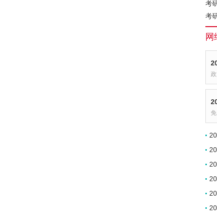
考
考
网
2
政
2
免
2
2
2
2
2
2