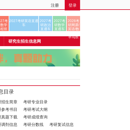
注册
登录
027考
2027考研英语直通
2027考
2027考
2028考
研数学
车
研政治
研数学
研网课/
全程班
直通车
直通车
英语/数
学/正式
早鸟班
研究生招生信息网
息目录
研招生简章
考研专业目录
研参考书目
考研考试大纲
研真题下载
考研成绩查询
研调剂信息
考研分数线
考研复试信息