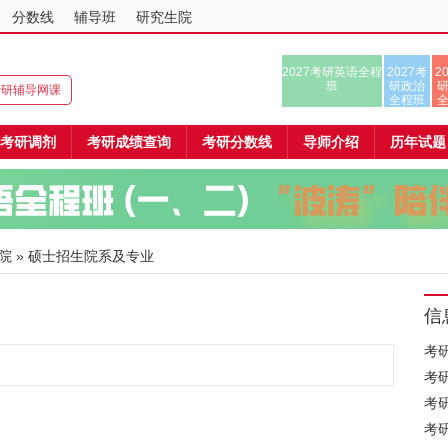
分数线
辅导班
研究生院
2027考研英语全程
2027考
2
班
研政治
8考研辅导网课
全程班
考研调剂
考研成绩查询
考研分数线
导师介绍
历年试题
院
» 硕士招生院系及专业
信
考
考
考
考