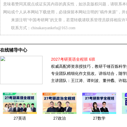
意味着赞同其观点或证实其内容的真实性，如涉及版权问题，请联系本
网站或个人从本网站下载使用，必须保留本网站注明的"稿件来源"，并
来源注明“中国考研网”的文章，若需转载请联系管理员获得相应许
联系方式：chinakaoyankefu@163.com
在线辅导中心
2027考研英语全程班 6班
权威高配师资亲授技巧，教研千锤百炼科学
专业团队精细化作文批改。讲练结合，随学
主讲团队：王江涛、谭剑波、董仲蠡、许聪
27英语
27政治
27数学