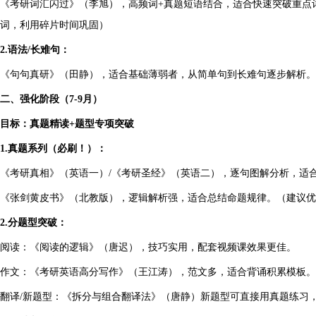
《考研词汇闪过》（李旭），高频词+真题短语结合，适合快速突破重点词
词，利用碎片时间巩固）
2.语法/长难句：
《句句真研》（田静），适合基础薄弱者，从简单句到长难句逐步解析。
二、强化阶段（7-9月）
目标：真题精读+题型专项突破
1.真题系列（必刷！）：
《考研真相》（英语一）/《考研圣经》（英语二），逐句图解分析，适
《张剑黄皮书》（北教版），逻辑解析强，适合总结命题规律。（建议优先
2.分题型突破：
阅读：《阅读的逻辑》（唐迟），技巧实用，配套视频课效果更佳。
作文：《考研英语高分写作》（王江涛），范文多，适合背诵积累模板。
翻译/新题型：《拆分与组合翻译法》（唐静）新题型可直接用真题练习