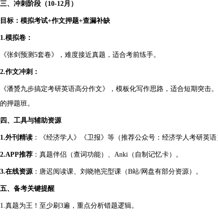
三、冲刺阶段（10-12月）
目标：模拟考试+作文押题+查漏补缺
1.模拟卷：
《张剑预测5套卷》，难度接近真题，适合考前练手。
2.作文冲刺：
《潘赟九步搞定考研英语高分作文》，模板化写作思路，适合短期突击。关
的押题班。
四、工具与辅助资源
1.外刊精读
：《经济学人》《卫报》等（推荐公众号：经济学人考研英语
2.APP推荐
：真题伴侣（查词功能）、Anki（自制记忆卡）。
3.在线资源
：唐迟阅读课、刘晓艳完型课（B站/网盘有部分资源）。
五、备考关键提醒
1.真题为王！至少刷3遍，重点分析错题逻辑。