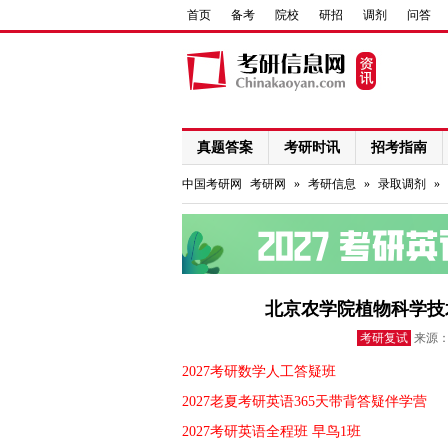
首页
备考
院校
研招
调剂
问答
真题答案
考研时讯
招考指南
网络课程
中国考研网
考研网
»
考研信息
»
录取调剂
»
北京农学院植物科学技
考研复试
来源：
2027考研数学人工答疑班
2027老夏考研英语365天带背答疑伴学营
2027考研英语全程班 早鸟1班