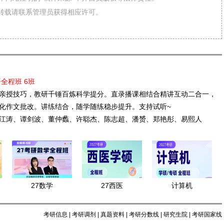
需转载请联系管理员获得相应许可。
语全程班 6班
亲授技巧，教研千锤百炼科学提分。直录播课相结合精讲互动二合一，
化作文批改。讲练结合，随学随练稳步提升。支持试听~
江涛、谭剑波、董仲蠡、许聪杰、陈志超、潘赟、郑艳彤、易熙人
27数学
27西医
计算机
考研信息
|
考研调剂
|
真题资料
|
考研分数线
|
研究生院
|
考研国家线