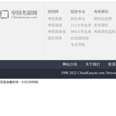
研招网
院校专业
考研调剂
考研真题
招生单位
调剂信息网
考研成绩
211大学名单
发布调剂
考研国家线
985大学名单
考研调剂流程
招生简章
自划线院校
专业导航
网站介绍
关于我们
联系
1998-2022 ChinaKaoyan.com Networ
页面加载时间：0.013395秒