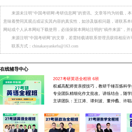
来源未注明“中国考研网\考研信息网”的资讯、文章等均为转载，
意味着赞同其观点或证实其内容的真实性，如涉及版权问题，请联系本
网站或个人从本网站下载使用，必须保留本网站注明的"稿件来源"，并
来源注明“中国考研网”的文章，若需转载请联系管理员获得相应许
联系方式：chinakaoyankefu@163.com
在线辅导中心
2027考研英语全程班 6班
权威高配师资亲授技巧，教研千锤百炼科学
专业团队精细化作文批改。讲练结合，随学
主讲团队：王江涛、谭剑波、董仲蠡、许聪