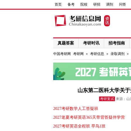
首页
备考
院校
研招
调剂
问答
真题答案
考研时讯
招考指南
网络课程
中国考研网
考研网
»
考研信息
»
录取调剂
»
山东第二医科大学关于
考研复试
来源：山东
2027考研数学人工答疑班
2027老夏考研英语365天带背答疑伴学营
2027考研英语全程班 早鸟1班