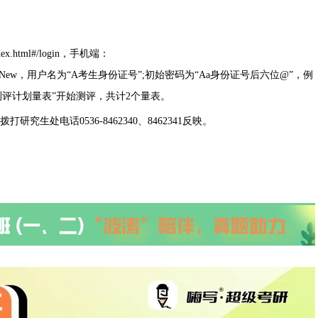
dex.html#/login，手机端：
dex.html#/loginNew，用户名为“A考生身份证号”;初始密码为“Aa身份证号后六位@”，例
心-测评计划量表”开始测评，共计2个量表。
究生处电话0536-8462340、8462341反映。