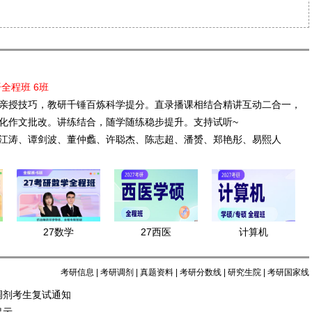
语全程班 6班
亲授技巧，教研千锤百炼科学提分。直录播课相结合精讲互动二合一，
化作文批改。讲练结合，随学随练稳步提升。支持试听~
江涛、谭剑波、董仲蠡、许聪杰、陈志超、潘赟、郑艳彤、易熙人
27数学
27西医
计算机
考研信息
|
考研调剂
|
真题资料
|
考研分数线
|
研究生院
|
考研国家线
调剂考生复试通知