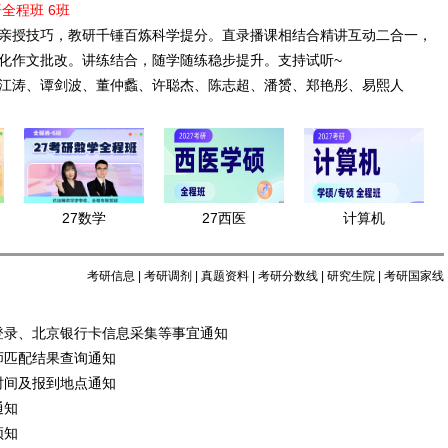
语全程班 6班
亲授技巧，教研千锤百炼科学提分。直录播课相结合精讲互动二合一，
化作文批改。讲练结合，随学随练稳步提升。支持试听~
江涛、谭剑波、董仲蠡、许聪杰、陈志超、潘赟、郑艳彤、易熙人
27数学
27西医
计算机
考研信息
|
考研调剂
|
真题资料
|
考研分数线
|
研究生院
|
考研国家线
统登录、北京银行卡信息采集等事宜通知
师匹配结果查询通知
时间及报到地点通知
通知
须知