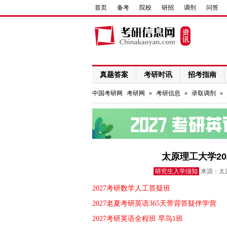
首页
备考
院校
研招
调剂
问答
真题答案
考研时讯
招考指南
网络课程
中国考研网
考研网
»
考研信息
»
录取调剂
»
太原理工大学2
研究生入学须知
来源：太原
2027考研数学人工答疑班
2027老夏考研英语365天带背答疑伴学营
2027考研英语全程班 早鸟1班