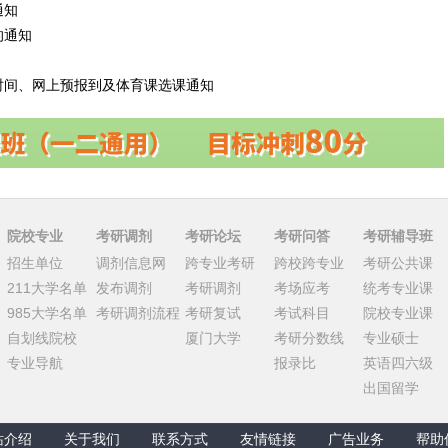
通知
的通知
到时间、网上预报到及体育课选课通知
院校专业
考研调剂
考研论坛
考研问答
考研辅导班
招生单位
调剂信息网
跨专业考研
跨校跨专业
考研公共课
211大学名单
发布调剂
考研调剂
考场应考
统考专业课
985大学名单
考研调剂流程
考研复试
考试科目
院校专业课
自划线院校
厦门大学
考研分数线
专业硕士
专业导航
报录比
英语四六级
出国留学
站介绍
关于我们
联系方式
友情链接
广告业务
帮助