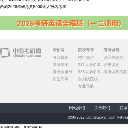
西藏2026年研考共5000余人报名考试
研招网
院校专业
考研调剂
考研真题
招生单位
调剂信息网
考研成绩
211大学名单
发布调剂
考研国家线
985大学名单
考研调剂流程
招生简章
自划线院校
专业导航
网站介绍
关于我们
联系
1998-2022 ChinaKaoyan.com Networ
页面加载时间：0.025691秒