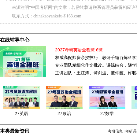
来源注明“中国考研网”的文章，若需转载请联系管理员获得相应许
联系方式：chinakaoyankefu@163.com
在线辅导中心
2027考研英语全程班 6班
权威高配师资亲授技巧，教研千锤百炼科学
专业团队精细化作文批改。讲练结合，随学
主讲团队：王江涛、谭剑波、董仲蠡、许聪
27英语
27政治
27数学
本类最新资讯
考研信息
|
考研调