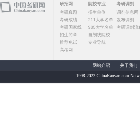
研招网
院校专业
考研调剂
考研真题
招生单位
调剂信息网
考研成绩
211大学名单
发布调剂
考研国家线
985大学名单
考研调剂流
招生简章
自划线院校
推荐免试
专业导航
高考网
网站介绍
关于我们
1998-2022 ChinaKaoyan.com Netw