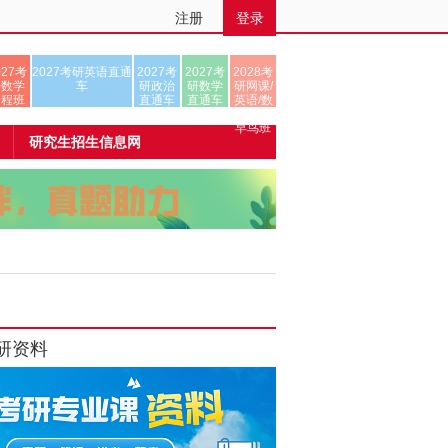
注册
登录
027考
2027考研英语直通
2027考
2027考
2028考
研数学
车
研政治
研数学
研网课/
全程班
直通车
直通车
英语/数
学/正式
早鸟班
研究生招生信息网
研资料