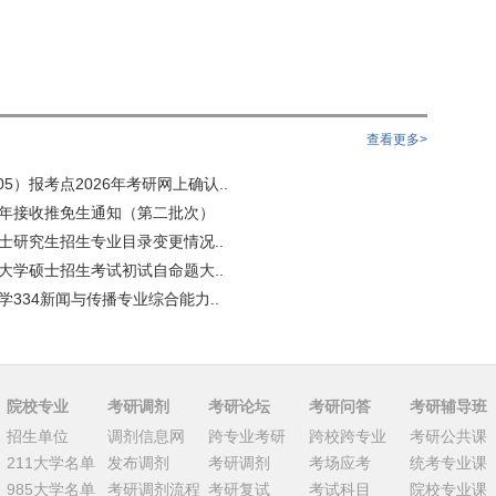
查看更多>
5）报考点2026年考研网上确认..
6年接收推免生通知（第二批次）
硕士研究生招生专业目录变更情况..
语大学硕士招生考试初试自命题大..
学334新闻与传播专业综合能力..
院校专业
考研调剂
考研论坛
考研问答
考研辅导班
招生单位
调剂信息网
跨专业考研
跨校跨专业
考研公共课
211大学名单
发布调剂
考研调剂
考场应考
统考专业课
985大学名单
考研调剂流程
考研复试
考试科目
院校专业课