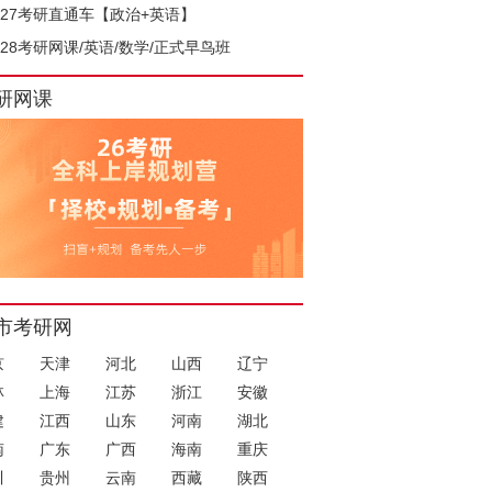
027考研直通车【政治+英语】
028考研网课/英语/数学/正式早鸟班
研网课
市考研网
京
天津
河北
山西
辽宁
林
上海
江苏
浙江
安徽
建
江西
山东
河南
湖北
南
广东
广西
海南
重庆
川
贵州
云南
西藏
陕西