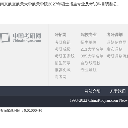
南京航空航天大学航天学院2027年硕士招生专业及考试科目调整公..
研招网
院校专业
考研调剂
考研真题
招生单位
调剂信息网
考研成绩
211大学名单
发布调剂
考研国家线
985大学名单
考研调剂流
招生简章
自划线院校
推荐免试
专业导航
高考网
网站介绍
关于我们
1998-2022 ChinaKaoyan.com Netw
页面加载时间：0.010004秒