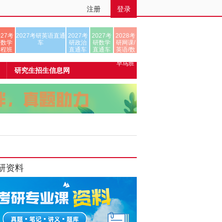
注册
登录
027考
2027考研英语直通
2027考
2027考
2028考
研数学
车
研政治
研数学
研网课/
全程班
直通车
直通车
英语/数
学/正式
早鸟班
研究生招生信息网
研资料