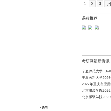
1
2
3
[>]
课程推荐
考研网最新资讯
宁夏师范大学（640
宁夏医科大学202
2027年重庆市应
北京服装学院202
北京服装学院202
×关闭