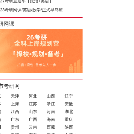
027考研直通车【政治+英语】
028考研网课/英语/数学/正式早鸟班
研网课
市考研网
京
天津
河北
山西
辽宁
林
上海
江苏
浙江
安徽
建
江西
山东
河南
湖北
南
广东
广西
海南
重庆
川
贵州
云南
西藏
陕西