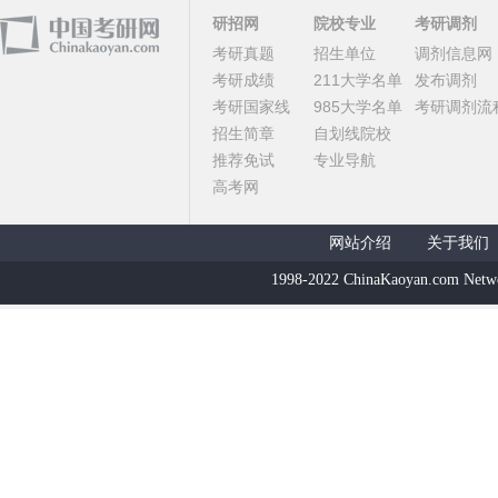
研招网
院校专业
考研调剂
考研真题
招生单位
调剂信息网
考研成绩
211大学名单
发布调剂
考研国家线
985大学名单
考研调剂流
招生简章
自划线院校
推荐免试
专业导航
高考网
网站介绍
关于我们
1998-2022 ChinaKaoyan.com Netw