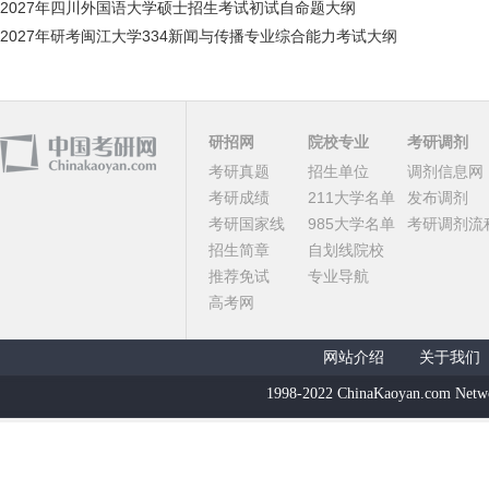
2027年四川外国语大学硕士招生考试初试自命题大纲
2027年研考闽江大学334新闻与传播专业综合能力考试大纲
研招网
院校专业
考研调剂
考研真题
招生单位
调剂信息网
考研成绩
211大学名单
发布调剂
考研国家线
985大学名单
考研调剂流
招生简章
自划线院校
推荐免试
专业导航
高考网
网站介绍
关于我们
1998-2022 ChinaKaoyan.com Netw