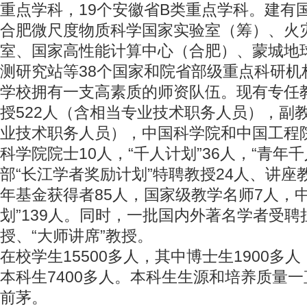
重点学科，19个安徽省B类重点学科。建有
合肥微尺度物质科学国家实验室（筹）、火
室、国家高性能计算中心（合肥）、蒙城地
测研究站等38个国家和院省部级重点科研机
学校拥有一支高素质的师资队伍。现有专任教
授522人（含相当专业技术职务人员），副教
业技术职务人员），中国科学院和中国工程院
科学院院士10人，“千人计划”36人，“青年千
部“长江学者奖励计划”特聘教授24人、讲座
年基金获得者85人，国家级教学名师7人，
划”139人。同时，一批国内外著名学者受
授、“大师讲席”教授。
在校学生15500多人，其中博士生1900多人
本科生7400多人。本科生生源和培养质量
前茅。