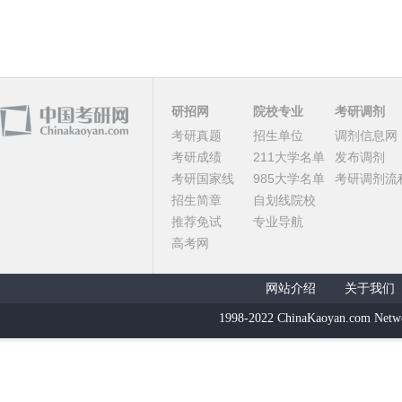
研招网
院校专业
考研调剂
考研真题
招生单位
调剂信息网
考研成绩
211大学名单
发布调剂
考研国家线
985大学名单
考研调剂流
招生简章
自划线院校
推荐免试
专业导航
高考网
网站介绍
关于我们
1998-2022 ChinaKaoyan.com Netw