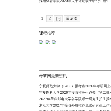
沈阳体育学院2020年关于近期硕士研究生招生
1
2
[>]
最后页
课程推荐
考研网最新资讯
宁夏师范大学（6405）报考点2026年考研网上确
宁夏医科大学2026年接收推免生通知（第二批
2027年重庆邮电大学各学院硕士研究生招生报考
浙江大学2027年接收外校推荐免试研究生工作安