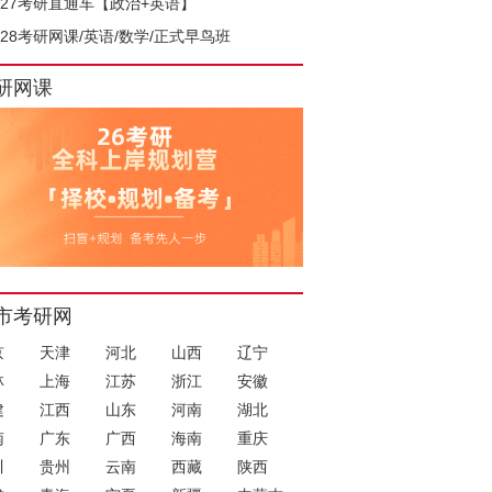
027考研直通车【政治+英语】
028考研网课/英语/数学/正式早鸟班
研网课
市考研网
京
天津
河北
山西
辽宁
林
上海
江苏
浙江
安徽
建
江西
山东
河南
湖北
南
广东
广西
海南
重庆
川
贵州
云南
西藏
陕西