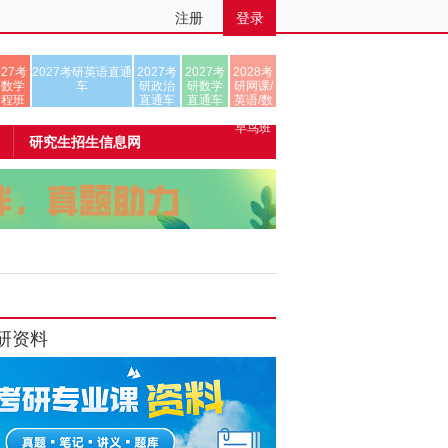
注册
登录
027考
2027考研英语直通
2027考
2027考
2028考
研数学
车
研政治
研数学
研网课/
全程班
直通车
直通车
英语/数
学/正式
早鸟班
研究生招生信息网
研资料